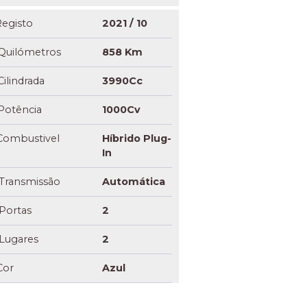
egisto
2021 / 10
Quilómetros
858 Km
Cilindrada
3990Cc
Potência
1000Cv
Combustivel
Híbrido Plug-
In
Transmissão
Automática
Portas
2
Lugares
2
Cor
Azul