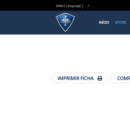
Select Language
▼
INÍCIO
STOCK
INÍCIO
STOCK
IMPRIMIR FICHA
COM