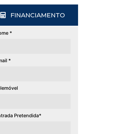
FINANCIAMENTO
ome *
ail *
lemóvel
trada Pretendida*