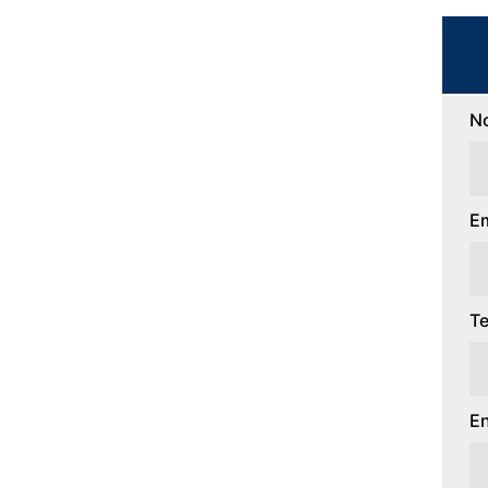
N
Em
Te
En